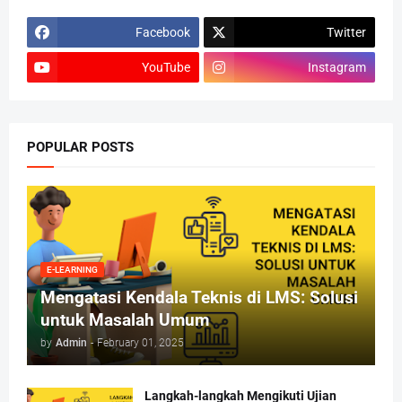
Facebook
Twitter
YouTube
Instagram
POPULAR POSTS
E-LEARNING
Mengatasi Kendala Teknis di LMS: Solusi
untuk Masalah Umum
by
Admin
-
February 01, 2025
Langkah-langkah Mengikuti Ujian