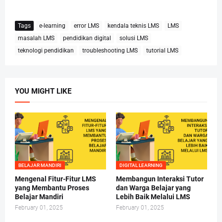
Tags
e-learning
error LMS
kendala teknis LMS
LMS
masalah LMS
pendidikan digital
solusi LMS
teknologi pendidikan
troubleshooting LMS
tutorial LMS
YOU MIGHT LIKE
BELAJAR MANDIRI
DIGITAL LEARNING
Mengenal Fitur-Fitur LMS
Membangun Interaksi Tutor
yang Membantu Proses
dan Warga Belajar yang
Belajar Mandiri
Lebih Baik Melalui LMS
February 01, 2025
February 01, 2025