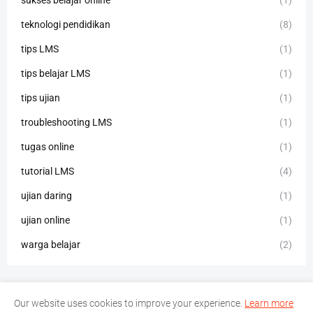
sukses belajar online
(1)
teknologi pendidikan
(8)
tips LMS
(1)
tips belajar LMS
(1)
tips ujian
(1)
troubleshooting LMS
(1)
tugas online
(1)
tutorial LMS
(4)
ujian daring
(1)
ujian online
(1)
warga belajar
(2)
Our website uses cookies to improve your experience.
Learn more
Home
About Us
Privacy Policy
Contact Us